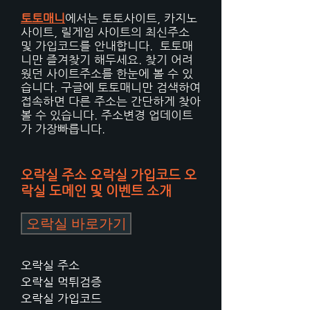
​토토매니
에서는 토토사이트, 카지노
사이트, 릴게임 사이트의 최신주소
및 가입코드를 안내합니다. 토토매
니만 즐겨찾기 해두세요. 찾기 어려
웠던 사이트주소를 한눈에 볼 수 있
습니다. 구글에 토토매니만 검색하여
접속하면 다른 주소는 간단하게 찾아
볼 수 있습니다. 주소변경 업데이트
가 가장빠릅니다.
오락실 주소 오락실 가입코드 오
락실 도메인 및 이벤트 소개
오락실 바로가기
오락실 주소
오락실 먹튀검증
오락실 가입코드