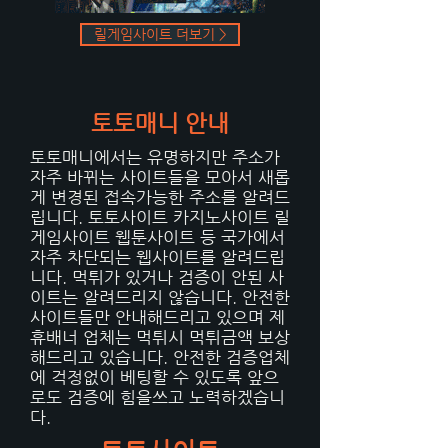
릴게임사이트 더보기 >
​토토매니 안내
토토매니에서는 유명하지만 주소가
자주 바뀌는 사이트들을 모아서 새롭
게 변경된 접속가능한 주소를 알려드
립니다. 토토사이트 카지노사이트 릴
게임사이트 웹툰사이트 등 국가에서
자주 차단되는 웹사이트를 알려드립
니다. 먹튀가 있거나 검증이 안된 사
이트는 알려드리지 않습니다. 안전한
사이트들만 안내해드리고 있으며 제
휴배너 업체는 먹튀시 먹튀금액 보상
해드리고 있습니다. 안전한 검증업체
에 걱정없이 베팅할 수 있도록 앞으
로도 검증에 힘을쓰고 노력하겠습니
다.