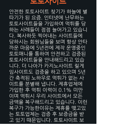
​토토사이트
안전한 토토사이트 찾기가 하늘에 별
따기가 된 요즘. 인터넷에 난무하는
토토사이트들을 가입하여 먹튀를 당
하는 사례들이 점점 늘어가고 있습니
다. 복사하듯 찍어내는 사이트들에
당하시는 회원님들을 보며 항상 안타
까운 마음에 5년전에 제작 운영중인
토토매니를 통하여 안전하고 검증된
토토사이트들을 안내해드리고 있습
니다. 더 나아가 카지노사이트 릴게
임사이트도 검증을 하고 있으며 5년
간 축적된 노하우로 먹튀가 없는 사
이트를 분별해 냅니다. 제휴업체에
가입한 후 먹튀 이력이 0.1% 미만
이며 먹튀시 우리 사이트에서 모든
금액을 복구해드리고 있습니다. 이런
복구가 가능한이유는 제휴를 맺고있
는 토토업체는 검증 후 보증금을 받
고 있기 때문입니다. 토토사이트 보
증금보다 더 높은 먹튀를 일반사람이
당하기는 어렵습니다 하지만 더 높은